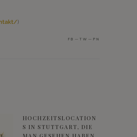
ntakt/
)
FB
TW
PN
HOCHZEITSLOCATION
S IN STUTTGART, DIE
MAN GESEHEN HABEN