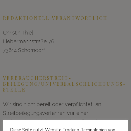
REDAKTIONELL VERANTWORTLICH
Christin Thiel
Liebermannstraße 76
73614 Schorndorf
VERBRAUCHER­STREIT­
BEILEGUNG/UNIVERSAL­SCHLICHTUNGS­
STELLE
Wir sind nicht bereit oder verpflichtet, an
Streitbeilegungsverfahren vor einer
Verbraucherschlichtungsstelle teilzunehmen.
Diese Seite nutzt Website Tracking-Technologien von