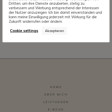
Dritten, um ihre Dienste anzubieten, stetig zu
verbessern und Werbung entsprechend der Interessen
der Nutzer anzuzeigen. Ich bin damit einverstanden und
kann meine Einwilligung jederzeit mit Wirkung für die
Zukunft widerrufen oder ändern.
Quelle:
https://www.e-recht24.de/impressum-
generator.html
Cookie settings
Akzeptieren
Zuletzt geändert am 20. Oktober 2025
HOME
ÜBER MICH
LEISTUNGEN
E-BOOK