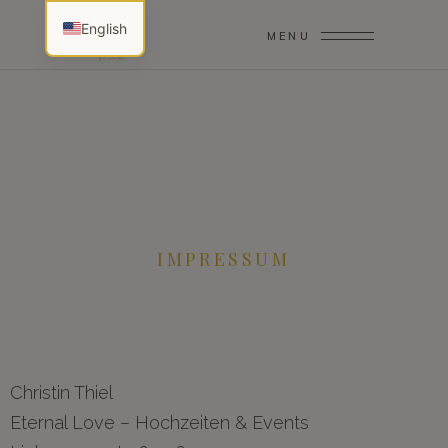
English
MENU
IMPRESSUM
Christin Thiel
Eternal Love – Hochzeiten & Events