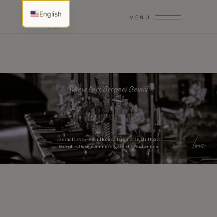
English
MENU
Where Love Becomes Eternal
Eternal Love – euer Hochzeitsplaner in Stuttgart
Stilvolles Design für unvergessliche Hochzeiten