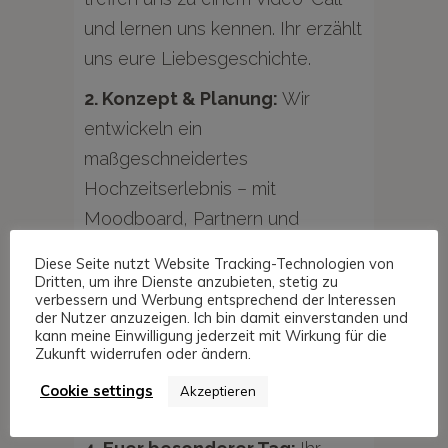
und lernen uns kennen. Ihr erzählt
uns eure Liebesgeschichte.
2. Konzept & Planung:
Wir
entwickeln ein
maßgeschneidertes
Hochzeitserlebnis – mit
Moodboard, Partnern und
Budgetplanung.
Diese Seite nutzt Website Tracking-Technologien von
Dritten, um ihre Dienste anzubieten, stetig zu
3. Umsetzung & Koordination:
verbessern und Werbung entsprechend der Interessen
der Nutzer anzuzeigen. Ich bin damit einverstanden und
Wir sichern Termine, übernehmen
kann meine Einwilligung jederzeit mit Wirkung für die
Briefings und warten im
Zukunft widerrufen oder ändern.
Hintergrund, bis die Magie ihren
Cookie settings
Akzeptieren
Lauf nimmt.