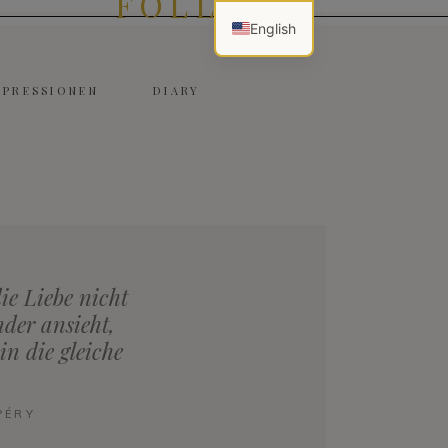
FOLLOW
English
MPRESSIONEN
DIARY
ie Liebe nicht
der ansieht,
n die gleiche
PÉRY