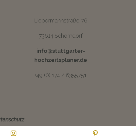
Liebermannstraße 76
73614 Schorndorf
info@stuttgarter-
hochzeitsplaner.de
+49 (0) 174 / 6355751
tenschutz
Instagram
Pinterest