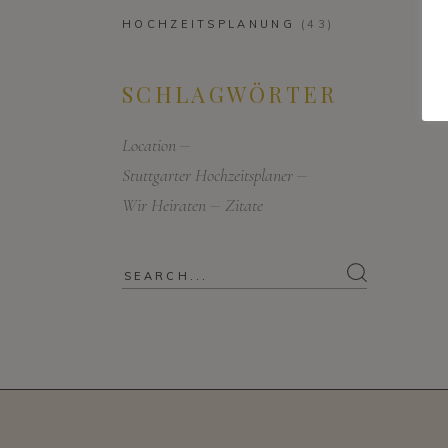
HOCHZEITSPLANUNG
(43)
SCHLAGWÖRTER
Location
Stuttgarter Hochzeitsplaner
Wir Heiraten
Zitate
Search
for: