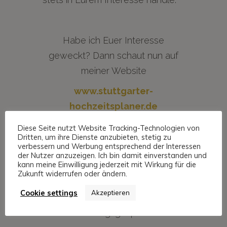
Habe ich Euer Interesse
geweckt? Dann schaut nun auf
meiner Website
www.stuttgarter-
hochzeitsplaner.de
vorbei.
Diese Seite nutzt Website Tracking-Technologien von
Dritten, um ihre Dienste anzubieten, stetig zu
verbessern und Werbung entsprechend der Interessen
der Nutzer anzuzeigen. Ich bin damit einverstanden und
kann meine Einwilligung jederzeit mit Wirkung für die
Vermeidet jetzt stürmische Zeiten
Zukunft widerrufen oder ändern.
der Hochzeitsplanung und
Cookie settings
Akzeptieren
vereinbart ein kostenfreies
Beratungsgespräch.