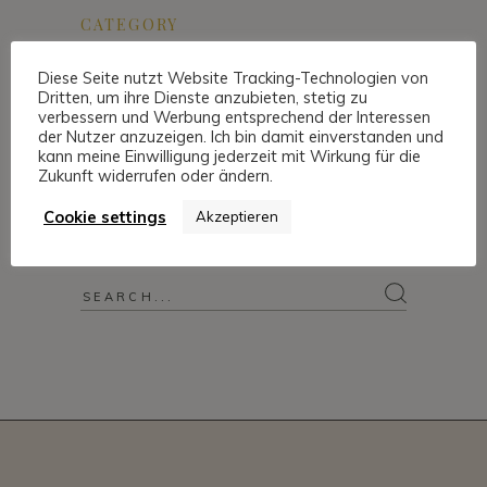
CATEGORY
HOCHZEITSPLANUNG
(43)
Diese Seite nutzt Website Tracking-Technologien von
Dritten, um ihre Dienste anzubieten, stetig zu
verbessern und Werbung entsprechend der Interessen
der Nutzer anzuzeigen. Ich bin damit einverstanden und
SCHLAGWÖRTER
kann meine Einwilligung jederzeit mit Wirkung für die
Zukunft widerrufen oder ändern.
Location
Stuttgarter Hochzeitsplaner
Cookie settings
Akzeptieren
Wir Heiraten
Zitate
Search
for: