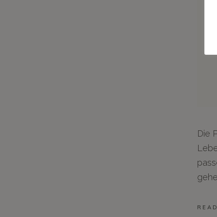
Die 
Lebe
pass
gehe
REA