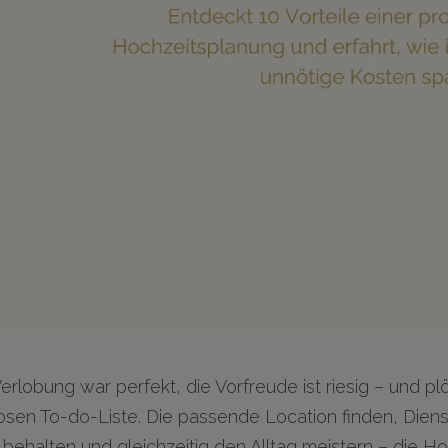
erlobung war perfekt, die Vorfreude ist riesig – und plö
osen To-do-Liste. Die passende Location finden, Diens
k behalten und gleichzeitig den Alltag meistern – die H