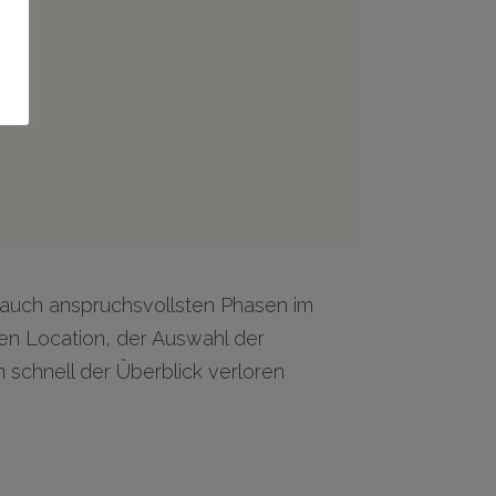
 auch anspruchsvollsten Phasen im
en Location, der Auswahl der
n schnell der Überblick verloren