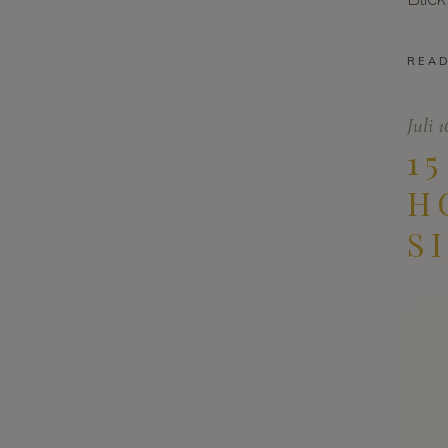
REA
Juli 
1
H
S