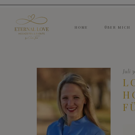
HOME
ÜBER MICH
Juli 
L
H
F