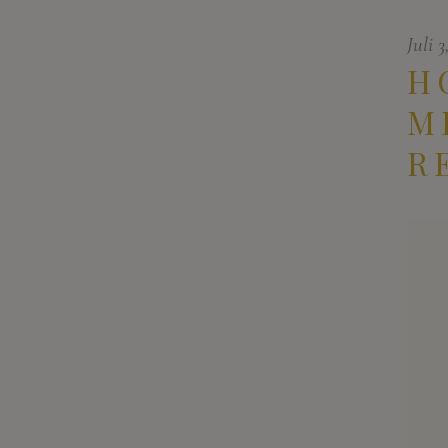
Juli 
H
M
R