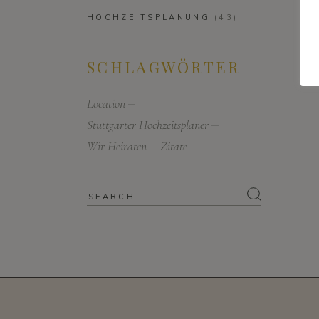
HOCHZEITSPLANUNG
(43)
SCHLAGWÖRTER
Location
Stuttgarter Hochzeitsplaner
Wir Heiraten
Zitate
Search
for: