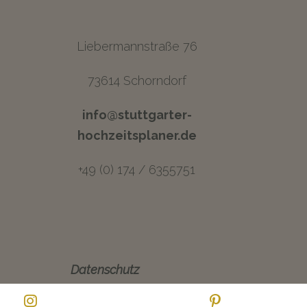
Liebermannstraße 76
73614 Schorndorf
info@stuttgarter-
hochzeitsplaner.de
+49 (0) 174 / 6355751
Datenschutz
Instagram
Pinterest