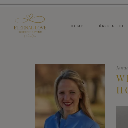
HOME
ÜBER MICH
Janua
W
H