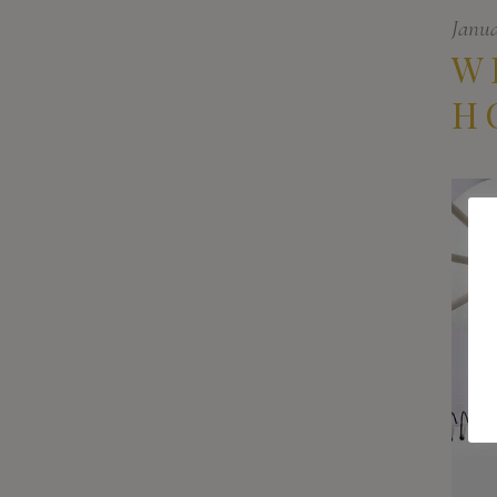
Janua
W
H