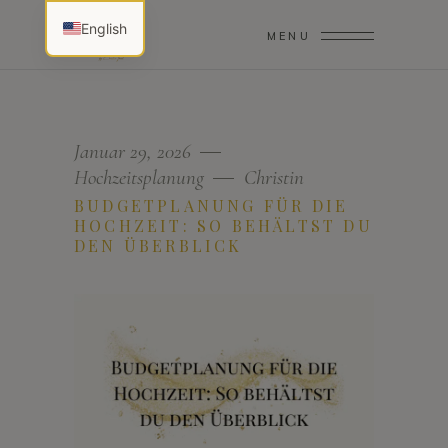
English
MENU
Januar 29, 2026
Hochzeitsplanung
Christin
BUDGETPLANUNG FÜR DIE
HOCHZEIT: SO BEHÄLTST DU
DEN ÜBERBLICK