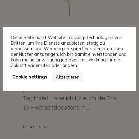
Eine Hochzeit in Stuttgart zu feiern
Diese Seite nutzt Website Tracking-Technologien von
bedeutet, sich zwischen
Dritten, um ihre Dienste anzubieten, stetig zu
verbessern und Werbung entsprechend der Interessen
historischen Schlössern, modernen
der Nutzer anzuzeigen. Ich bin damit einverstanden und
kann meine Einwilligung jederzeit mit Wirkung für die
Eventlofts, eleganten Weingütern
Zukunft widerrufen oder ändern.
und idyllischen Naturkulissen
Cookie settings
Akzeptieren
entscheiden zu dürfen. Damit ihr die
perfekte Location für euren großen
Tag findet, habe ich für euch die Top
10 Hochzeitslocations in
READ MORE